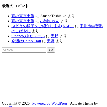
最近のコメント
雨の東京出張
に
AmanoToshihiko
より
雨の東京出張
に
小判ちゃん
より
ぶどうの様子をご紹介します(7/14)。
に
甲州市学習塾
のこばやし
より
iPhoneの来たメール
に
天野
より
今週はHalf & Half
に
天野
より
Copyright © 2026 |
Powered by WordPress
| Actuate Theme by