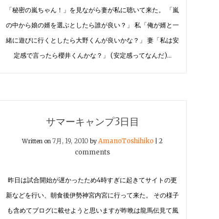
「秘密の嵐ちゃん！」を見ながら妻が私に聴いて来た。 「嵐
の中から娘の婿を選ぶとしたら誰が良い？」 私「俺が婿と一
緒に遊びに行くとしたら大野くんが良いかな？」 妻「私は安
定感で言ったら櫻井くんかな？」 (安定感ってなんだ)…
サマーキャンプ3日目
7月, 19, 2010
AmanoToshihiko
2
Written on
by
|
comments
昨日は試合開始が遅かったため4時すぎに起きてサイトの更
新などを行い、朝食後伊勢神宮内宮に行って来た。 その様子
も含めてブログに載せようと思いますが昨晩は龍馬伝見て風