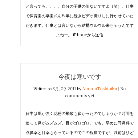
と言っても、、、、自分の子供の訳ないですよ（笑）。仕事
で保育園の卒園式を昨年に続きビデオ撮りしに行かせていた
だきます。仕事とは言いながら結構ウルウル来ちゃうんです
よねー。 iPhoneから送信
今夜は寒いです
3月, 09, 2011
AmanoToshihiko
No
Written on
by
|
comments yet
日中は風が強く花粉の飛散も多かったのでしょうか？時間を
追って鼻がムズムズ、目がゴロゴロ。でも、早めに耳鼻科で
点鼻薬と目薬もらっているのでこの程度ですが、以前はひど