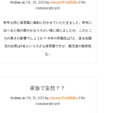
3月, 26, 2011
AmanoToshihiko
No
Written on
by
|
comments yet
昨年も同じ保育園に撮影に行かせていただきました。昨年に
比べると桜の蕾がかなり小さい様に感じましたが、このとこ
ろの寒さの影響でしょうか？ 今年の卒園生は7人、送る在園
児の出席は6名という小さな保育園ですが、園児達の無邪気
な…
家族で妄想？？
3月, 10, 2011
AmanoToshihiko
No
Written on
by
|
comments yet