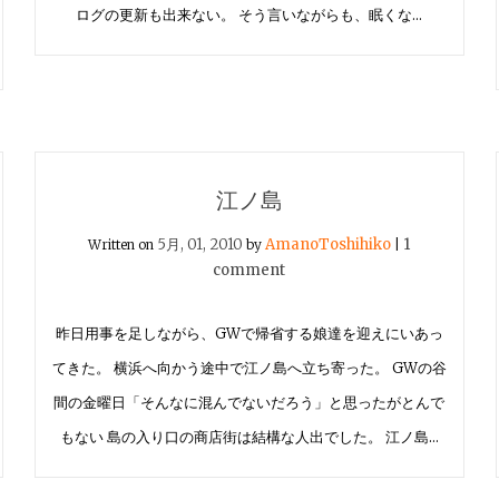
ログの更新も出来ない。 そう言いながらも、眠くな…
江ノ島
5月, 01, 2010
AmanoToshihiko
1
Written on
by
|
comment
昨日用事を足しながら、GWで帰省する娘達を迎えにいあっ
てきた。 横浜へ向かう途中で江ノ島へ立ち寄った。 GWの谷
間の金曜日「そんなに混んでないだろう」と思ったがとんで
もない 島の入り口の商店街は結構な人出でした。 江ノ島…