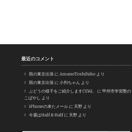
最近のコメント
雨の東京出張
に
AmanoToshihiko
より
雨の東京出張
に
小判ちゃん
より
ぶどうの様子をご紹介します(7/14)。
に
甲州市学習塾の
こばやし
より
iPhoneの来たメール
に
天野
より
今週はHalf & Half
に
天野
より