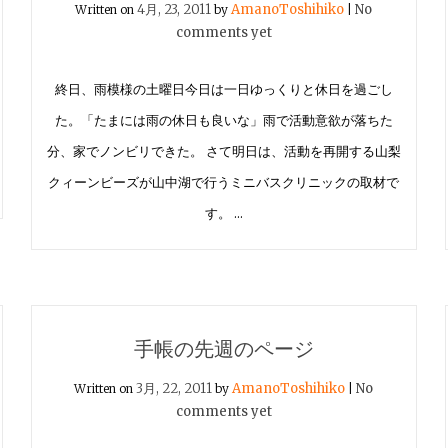
4月, 23, 2011
AmanoToshihiko
No
Written on
by
|
comments yet
終日、雨模様の土曜日今日は一日ゆっくりと休日を過ごし
た。「たまには雨の休日も良いな」雨で活動意欲が落ちた
分、家でノンビリできた。 さて明日は、活動を再開する山梨
クィーンビーズが山中湖で行うミニバスクリニックの取材で
す。 …
手帳の先週のページ
3月, 22, 2011
AmanoToshihiko
No
Written on
by
|
comments yet