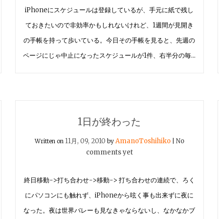
iPhoneにスケジュールは登録しているが、手元に紙で残し
ておきたいので非効率かもしれないけれど、1週間が見開き
の手帳を持って歩いている。今日その手帳を見ると、先週の
ページにじゃ中止になったスケジュールが1件、右半分の毎…
1日が終わった
11月, 09, 2010
AmanoToshihiko
No
Written on
by
|
comments yet
終日移動->打ち合わせ->移動-> 打ち合わせの連続で、ろく
にパソコンにも触れず、iPhoneから呟く事も出来ずに夜に
なった。夜は世界バレーも見なきゃならないし、なかなかブ