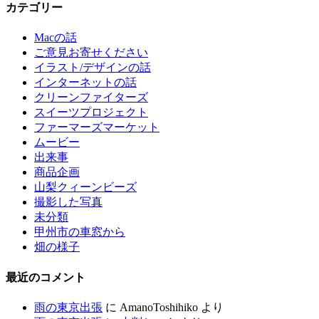
カテゴリー
Macの話
ご意見お寄せください
イラスト/デザインの話
インターネットの話
クリーンファイターズ
スイーツプロジェクト
ファーマーズマーケット
ムービー
出来事
商品企画
山梨クィーンビーズ
撮影した写真
未分類
甲州市の車窓から
畑の様子
最近のコメント
雨の東京出張
に
AmanoToshihiko
より