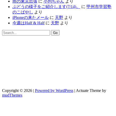
雨の東京出張
に
小判ちゃん
より
ぶどうの様子をご紹介します(7/14)。
に
甲州市学習塾
のこばやし
より
iPhoneの来たメール
に
天野
より
今週はHalf & Half
に
天野
より
Copyright © 2026 |
Powered by WordPress
| Actuate Theme by
mudThemes