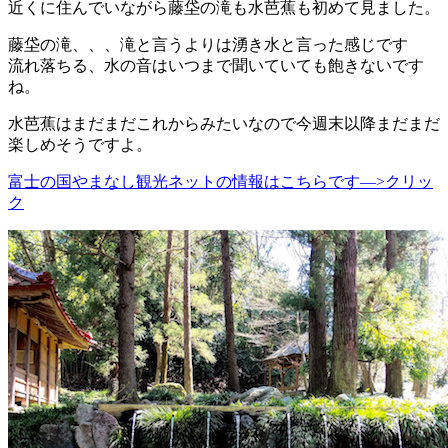
近くに住んでいながら藤垈の滝も水芭蕉も初めて見ました。
藤垈の滝、、、滝と言うよりは湧き水と言った感じです
流れ落ちる、水の音はいつまで聞いていても飽きないです
ね。
水芭蕉はまだまだこれからみたいなので今週末以降まだまだ
楽しめそうですよ。
富士の国やまなし観光ネットの情報はこちらです—>クリッ
ク