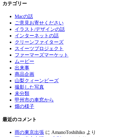
カテゴリー
Macの話
ご意見お寄せください
イラスト/デザインの話
インターネットの話
クリーンファイターズ
スイーツプロジェクト
ファーマーズマーケット
ムービー
出来事
商品企画
山梨クィーンビーズ
撮影した写真
未分類
甲州市の車窓から
畑の様子
最近のコメント
雨の東京出張
に
AmanoToshihiko
より