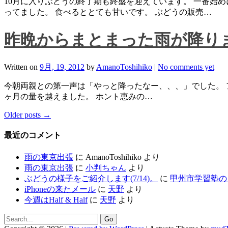
10月に入りぶどうの終了期も終盤を迎えています。 一番始
ってました。 食べるととても甘いです。 ぶどうの販売…
昨晩からまとまった雨が降り
Written on
9月, 19, 2012
by
AmanoToshihiko
|
No comments yet
今朝両親との第一声は「やっと降ったなー、、、」でした。 アメ
ヶ月の量を越えました。 ホント恵みの…
Older posts
→
最近のコメント
雨の東京出張
に
AmanoToshihiko
より
雨の東京出張
に
小判ちゃん
より
ぶどうの様子をご紹介します(7/14)。
に
甲州市学習塾の
iPhoneの来たメール
に
天野
より
今週はHalf & Half
に
天野
より