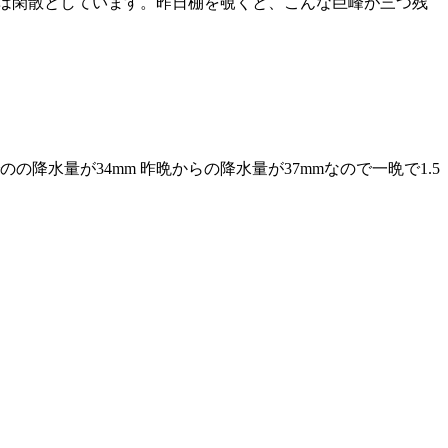
たは閑散としています。昨日棚を覗くと、こんな巨峰が三つ残
降水量が34mm 昨晩からの降水量が37mmなので一晩で1.5