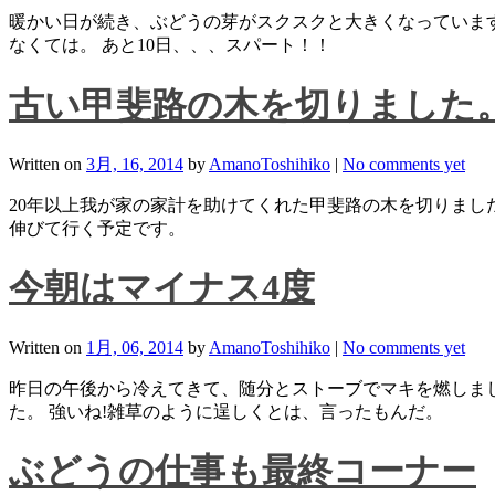
暖かい日が続き、ぶどうの芽がスクスクと大きくなっています
なくては。 あと10日、、、スパート！！
古い甲斐路の木を切りました
Written on
3月, 16, 2014
by
AmanoToshihiko
|
No comments yet
20年以上我が家の家計を助けてくれた甲斐路の木を切りまし
伸びて行く予定です。
今朝はマイナス4度
Written on
1月, 06, 2014
by
AmanoToshihiko
|
No comments yet
昨日の午後から冷えてきて、随分とストーブでマキを燃しま
た。 強いね!雑草のように逞しくとは、言ったもんだ。
ぶどうの仕事も最終コーナー