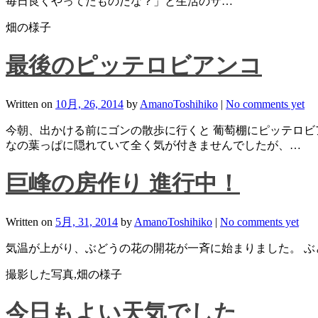
毎日良くやってたものだな？」と生活のサ…
畑の様子
最後のピッテロビアンコ
Written on
10月, 26, 2014
by
AmanoToshihiko
|
No comments yet
今朝、出かける前にゴンの散歩に行くと 葡萄棚にピッテロビ
なの葉っぱに隠れていて全く気が付きませんでしたが、…
巨峰の房作り 進行中！
Written on
5月, 31, 2014
by
AmanoToshihiko
|
No comments yet
気温が上がり、ぶどうの花の開花が一斉に始まりました。 ぶ
撮影した写真,畑の様子
今日もよい天気でした