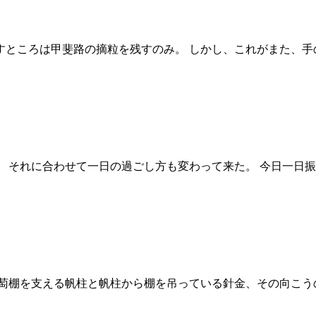
ところは甲斐路の摘粒を残すのみ。 しかし、これがまた、手の
それに合わせて一日の過ごし方も変わって来た。 今日一日振り返る
萄棚を支える帆柱と帆柱から棚を吊っている針金、その向こうの