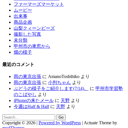
ファーマーズマーケット
ムービー
出来事
商品企画
山梨クィーンビーズ
撮影した写真
未分類
甲州市の車窓から
畑の様子
最近のコメント
雨の東京出張
に
AmanoToshihiko
より
雨の東京出張
に
小判ちゃん
より
ぶどうの様子をご紹介します(7/14)。
に
甲州市学習塾
のこばやし
より
iPhoneの来たメール
に
天野
より
今週はHalf & Half
に
天野
より
Copyright © 2026 |
Powered by WordPress
| Actuate Theme by
mudThemes